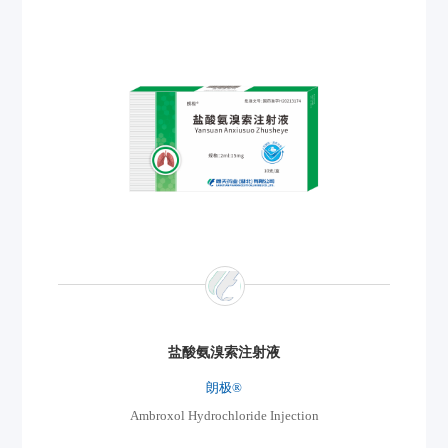
咽喉消炎丸
梦雪®
YanhouXiaoyan Wan
功能主治/适应症：清热解毒,消肿，止痛。用于咽喉肿痛
(食道炎、咽喉炎、急慢性扁桃腺炎)。
盐酸氨溴索注射液
查看详情
朗极®
Ambroxol Hydrochloride Injection