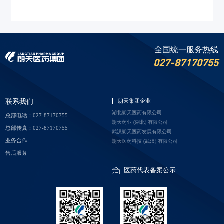
全国统一服务热线
027-87170755
盐酸氨溴索注射液
联系我们
朗天集团企业
湖北朗天医药有限公司
总部电话：027-87170755
朗极®
朗天药业 (湖北) 有限公司
总部传真：027-87170755
Ambroxol Hydrochloride Injection
武汉朗天医药发展有限公司
业务合作
朗天医药科技 (武汉) 有限公司
深圳市朗天投资有限公司
售后服务
功能主治/适应症：适用于伴有痰液分泌不正常及排痰功能
北京朗天生物医药有限公司
不良的急性、慢性肺部疾病。例如慢性支气管炎急性加
医药代表备案公示
重、喘息型支气管炎及支气管哮喘的祛痰治疗。 手术后肺
部并发症的预防性治疗。 早产儿及新生儿的婴儿呼吸窘迫
综合症（IRDS）的治疗。
查看详情